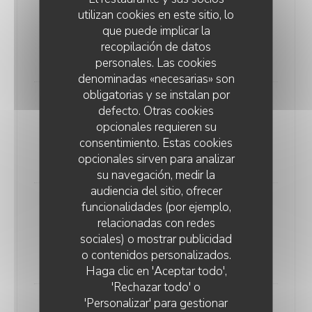
utilizan cookies en este sitio, lo
LA PÊCHE
que puede implicar la
Autour des thés : Fumé, fermenté, floral, herbacé
recopilación de datos
14,00 EUR
personales. Las cookies
denominadas «necesarias» son
obligatorias y se instalan por
LE CHOCOLAT
defecto. Otras cookies
Autour du café
opcionales requieren su
Lista de alérgenos
consentimiento. Estas cookies
opcionales sirven para analizar
14,00 EUR
su navegación, medir la
audiencia del sitio, ofrecer
funcionalidades (por ejemplo,
LE "TROU NORMAND"
relacionadas con redes
Sorbet prune, Umeshu
sociales) o mostrar publicidad
Lista de alérgenos
o contenidos personalizados.
12,00 EUR
Haga clic en 'Aceptar todo',
'Rechazar todo' o
'Personalizar' para gestionar
ASSIETTE DE FROMAGES