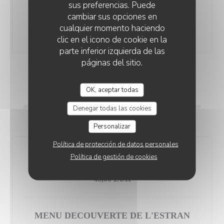
sus preferencias. Puede
Sélection de fromages affinés par l'Essentiel à Saint-
cambiar sus opciones en
Vaast
cualquier momento haciendo
12,00 EUR
clic en el icono de cookie en la
parte inferior izquierda de las
páginas del sitio.
MENUS
OK, aceptar todas
Merci de nous préciser vos allergies et intolérances
alimentaires lors de votre réservation sans quoi nous ne
Denegar todas las cookies
pourrons nous y adapter.
Personalizar
Política de protección de datos personales
MENU MIDI
Política de gestión de cookies
Hors dimanche & jours fériés
45,00 EUR
MENU DECOUVERTE DE L'ESTRAN