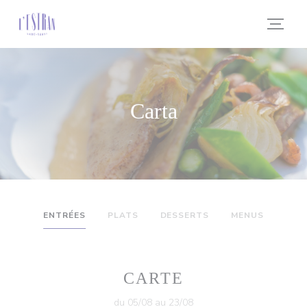
Personalización de sus opciones de cookies
Carta
ENTRÉES
PLATS
DESSERTS
MENUS
CARTE
du 05/08 au 23/08