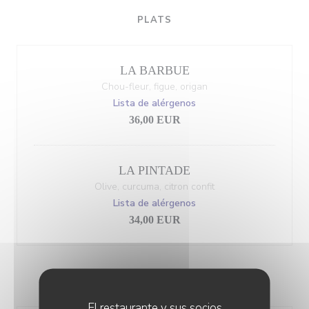
PLATS
LA BARBUE
Chou-fleur, figue, origan
Lista de alérgenos
36,00 EUR
LA PINTADE
Olive, curcuma, citron confit
Lista de alérgenos
34,00 EUR
DESSERTS
El restaurante y sus socios