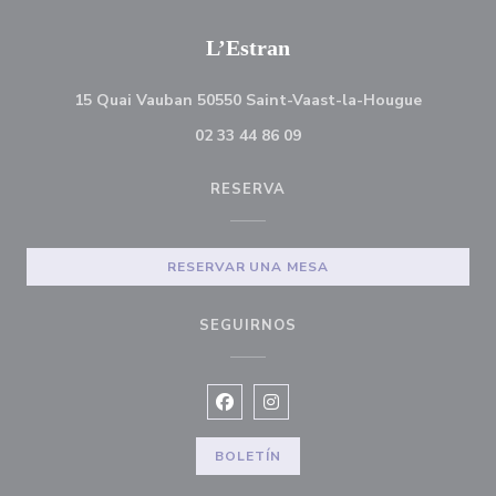
L’Estran
((abre en
15 Quai Vauban 50550 Saint-Vaast-la-Hougue
02 33 44 86 09
RESERVA
RESERVAR UNA MESA
SEGUIRNOS
Facebook ((abre en una nueva v
Instagram ((abre en una n
BOLETÍN