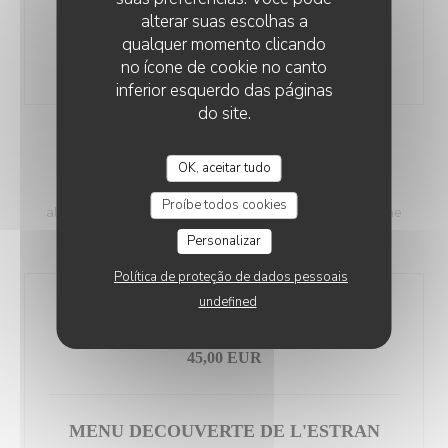
alterar suas escolhas a
Sélection de fromages affinés par l'Essentiel à Saint-
qualquer momento clicando
Vaast
no ícone de cookie no canto
12,00 EUR
inferior esquerdo das páginas
do site.
MENUS
OK, aceitar tudo
Merci de nous préciser vos allergies et intolérances
Proíbe todos cookies
alimentaires lors de votre réservation sans quoi nous ne
pourrons nous y adapter.
Personalizar
Política de proteção de dados pessoais
undefined
MENU MIDI
Hors dimanche & jours fériés
45,00 EUR
MENU DECOUVERTE DE L'ESTRAN