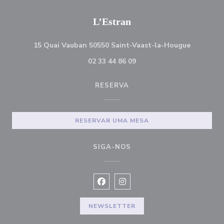
L’Estran
((abre nu
15 Quai Vauban 50550 Saint-Vaast-la-Hougue
02 33 44 86 09
RESERVA
RESERVAR UMA MESA
SIGA-NOS
Facebook ((abre numa nova jane
Instagram ((abre numa nov
NEWSLETTER