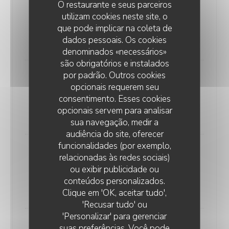
O restaurante e seus parceiros
utilizam cookies neste site, o
LA PÊCHE
que pode implicar na coleta de
Autour des thés : Fumé, fermenté, floral, herbacé
dados pessoais. Os cookies
14,00 EUR
denominados «necessários»
são obrigatórios e instalados
por padrão. Outros cookies
LE CHOCOLAT
opcionais requerem seu
Autour du café
consentimento. Esses cookies
Lista de alergénios
opcionais servem para analisar
14,00 EUR
sua navegação, medir a
audiência do site, oferecer
funcionalidades (por exemplo,
LE "TROU NORMAND"
relacionadas às redes sociais)
Sorbet prune, Umeshu
ou exibir publicidade ou
Lista de alergénios
conteúdos personalizados.
12,00 EUR
Clique em 'OK, aceitar tudo',
'Recusar tudo' ou
'Personalizar' para gerenciar
ASSIETTE DE FROMAGES
suas preferências. Você pode