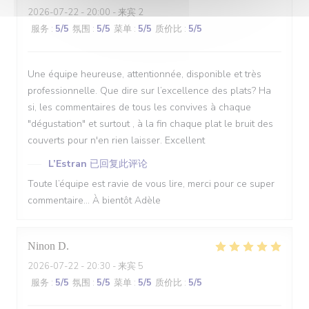
2026-07-22
- 20:00 - 来宾 2
服务
:
5
/5
氛围
:
5
/5
菜单
:
5
/5
质价比
:
5
/5
Une équipe heureuse, attentionnée, disponible et très
professionnelle. Que dire sur l’excellence des plats? Ha
si, les commentaires de tous les convives à chaque
"dégustation" et surtout , à la fin chaque plat le bruit des
couverts pour n'en rien laisser. Excellent
L’Estran
已回复此评论
Toute l’équipe est ravie de vous lire, merci pour ce super
commentaire… À bientôt Adèle
Ninon
D
2026-07-22
- 20:30 - 来宾 5
服务
:
5
/5
氛围
:
5
/5
菜单
:
5
/5
质价比
:
5
/5