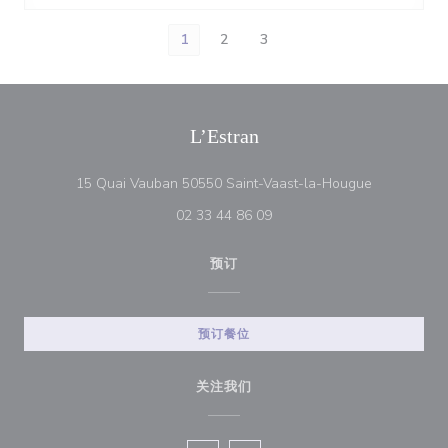
1
2
3
L’Estran
((在新窗口中
15 Quai Vauban 50550 Saint-Vaast-la-Hougue
02 33 44 86 09
预订
预订餐位
关注我们