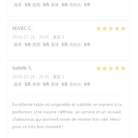
服务
:
5
/5
氛围
:
5
/5
菜单
:
5
/5
质价比
:
5
/5
MARC
C
2026-07-26
- 20:00 - 来宾 3
服务
:
5
/5
氛围
:
5
/5
菜单
:
5
/5
质价比
:
5
/5
Isabelle
S
2026-07-26
- 20:30 - 来宾 2
服务
:
5
/5
氛围
:
5
/5
菜单
:
5
/5
质价比
:
5
/5
Excellente table où originalité et subtilité se marient à la
perfection. Une cuisine raffinée, un service et un accueil
chaleureux qui donnent envie de revenir très vite. Merci
pour ce très bon moment !