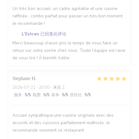
Un très bon accueil, un cadre agréable et une cuisine
raffinée ; combo parfait pour passer un très bon moment.
Je recommande !
L’Estran
已回复此评论
Merci beaucoup d’avoir pris le temps de nous faire un
retour sur votre soirée chez nous. Toute l’équipe est ravie
de vous lire ! À bientôt Adèle
Stephane
H
2026-07-21
- 20:00 - 来宾 2
服务
:
5
/5
氛围
:
5
/5
菜单
:
5
/5
质价比
:
5
/5
Accueil sympathique,une cuisine originale avec des
accords et des cuissons parfaitement maîtrisés. Je
recommande vivement ce restaurant.