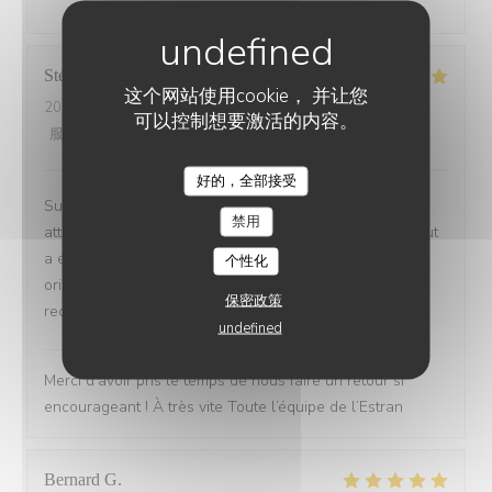
Stéphane
C
这个网站使用cookie， 并让您
2026-07-23
- 19:30 - 来宾 3
可以控制想要激活的内容。
服务
:
5
/5
氛围
:
5
/5
菜单
:
5
/5
质价比
:
5
/5
好的，全部接受
Superbe moment. Accueil chaleureux simple et
禁用
attentionné. 4 plats. Pain beurré fumé et pré-entrée. Tout
a été excellent et original. Cuisine française avec
个性化
orientation délicatement mais franchement asiatique. Je
保密政策
recommande les yeux fermés.
undefined
L’Estran
已回复此评论
Merci d’avoir pris le temps de nous faire un retour si
encourageant ! À très vite Toute l’équipe de l’Estran
Bernard
G