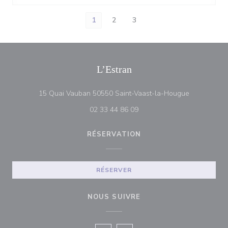
1
2
3
L’Estran
((ouvre une 
15 Quai Vauban 50550 Saint-Vaast-la-Hougue
02 33 44 86 09
RÉSERVATION
RÉSERVER
NOUS SUIVRE